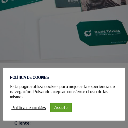
POLÍTICA DE COOKIES
Esta página utiliza cookies para mejorar la experiencia de
David Tristán, coaching
navegación. Pulsando aceptar consiente el uso de las
financiero
mismas.
Acepto
Política de cookies
Cliente: