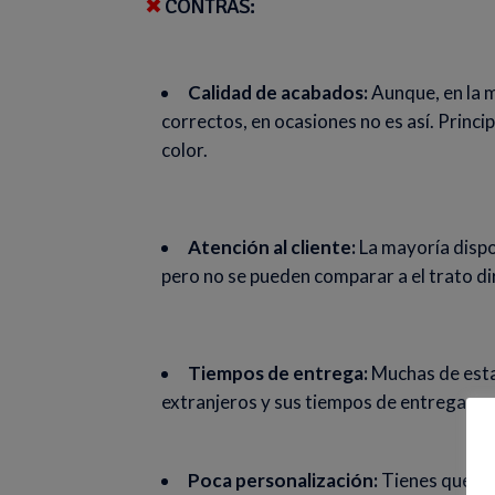
✖
CONTRAS:
Calidad de acabados:
Aunque, en la m
correctos, en ocasiones no es así. Princi
color.
Atención al cliente:
La mayoría dispo
pero no se pueden comparar a el trato di
Tiempos de entrega:
Muchas de esta
extranjeros y sus tiempos de entrega pue
Poca personalización:
Tienes que ad