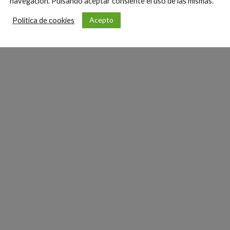
navegación. Pulsando aceptar consiente el uso de las mismas.
 el sobrecoste hará que ya no sea rentable.
Acepto
Política de cookies