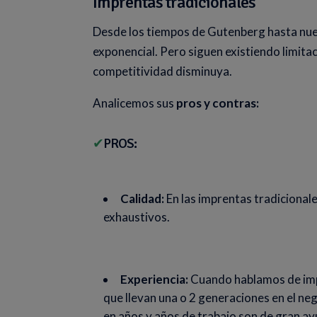
Imprentas tradicionales
Desde los tiempos de Gutenberg hasta nue
exponencial. Pero siguen existiendo limit
competitividad disminuya.
Analicemos sus
pros y contras:
✔
PROS:
Calidad:
En las imprentas tradicional
exhaustivos.
Experiencia:
Cuando hablamos de imp
que llevan una o 2 generaciones en el neg
en años y años de trabajo son de gran ay